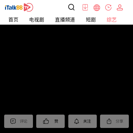
首页
电视剧
直播频道
短剧
综艺
电
综艺
>
集锦
>
《以美之名》抢先看
评论
赞
关注
分享