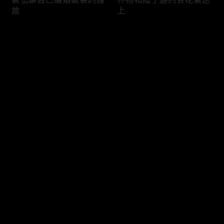
故
上
评论
您还没有登录，请先登录
何以为美，向新而生
李起戏里全能控场
登录
最新评论
最热
/
最新
快来抢沙发～
姚晨贾静雯对戏背后对台
代乐乐勇敢追求美
词的执着瞬间