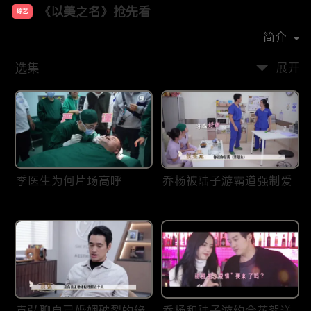
《以美之名》抢先看
综艺
主演：
姚晨
贾静雯
简介
选集
展开
季医生为何片场高呼
乔杨被陆子游霸道强制爱
袁弘聊自己婚姻破裂的缘
乔杨和陆子游约会花絮送