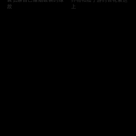
故
上
评论
您还没有登录，请先登录
何以为美，向新而生
李起戏里全能控场
登录
最新评论
最热
/
最新
快来抢沙发～
姚晨贾静雯对戏背后对台
代乐乐勇敢追求美
词的执着瞬间