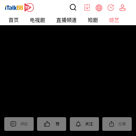
首页
电视剧
直播频道
短剧
综艺
电
综艺
>
集锦
>
《以美之名》抢先看
评论
赞
关注
分享