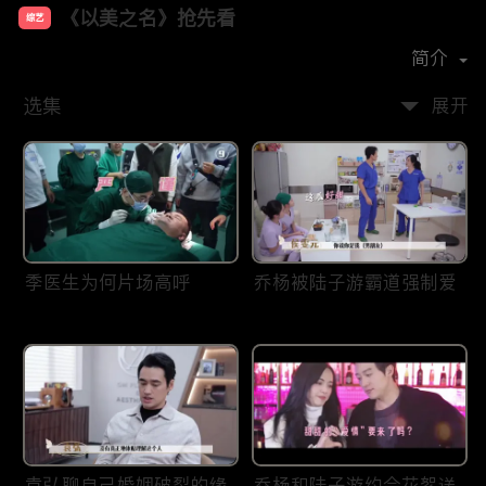
《以美之名》抢先看
综艺
主演：
姚晨
贾静雯
简介
选集
展开
季医生为何片场高呼
乔杨被陆子游霸道强制爱
袁弘聊自己婚姻破裂的缘
乔杨和陆子游约会花絮送