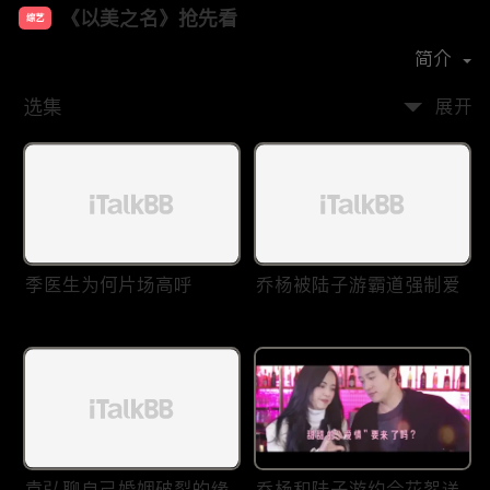
《以美之名》抢先看
综艺
主演：
姚晨
贾静雯
简介
选集
展开
季医生为何片场高呼
乔杨被陆子游霸道强制爱
袁弘聊自己婚姻破裂的缘
乔杨和陆子游约会花絮送