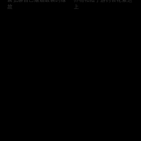
故
上
评论
您还没有登录，请先登录
何以为美，向新而生
李起戏里全能控场
登录
最新评论
最热
/
最新
快来抢沙发～
姚晨贾静雯对戏背后对台
代乐乐勇敢追求美
词的执着瞬间