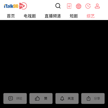
首页
电视剧
直播频道
短剧
综艺
电
综艺
>
集锦
>
《以美之名》抢先看
评论
赞
关注
分享