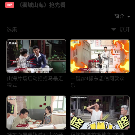
《狮城山海》抢先看
综艺
主演：
巍子
杨旭文
王梓薇
岳丽娜
简介
选集
展开
山海片场启动摇摇马暴走
一键get振东忠信同款欢
模式
乐
振东南屏逗趣对戏大公开
程恢醉酒拍摄秒变“老顽