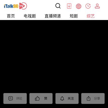
首页
电视剧
直播频道
短剧
综艺
电
综艺
>
集锦
>
《狮城山海》抢先看
评论
赞
关注
分享