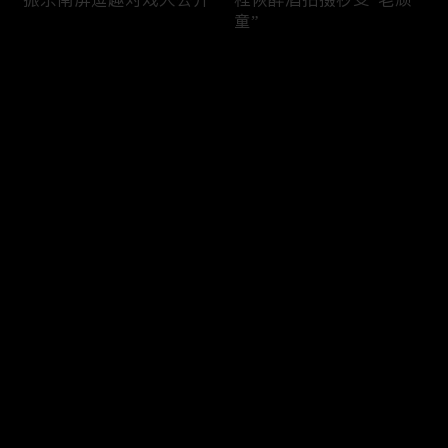
童”
评论
您还没有登录，请先登录
谁也逃不掉被催婚的魔咒
振东哄娃场面超温柔
登录
最新评论
最热
/
最新
快来抢沙发～
振东倒地被“围观”秒变欢
审判场欢乐到停不下来
乐场