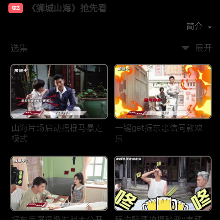
《狮城山海》抢先看
综艺
主演：
巍子
杨旭文
王梓薇
岳丽娜
简介
选集
展开
山海片场启动摇摇马暴走
一键get振东忠信同款欢
模式
乐
振东南屏逗趣对戏大公开
程恢醉酒拍摄秒变“老顽