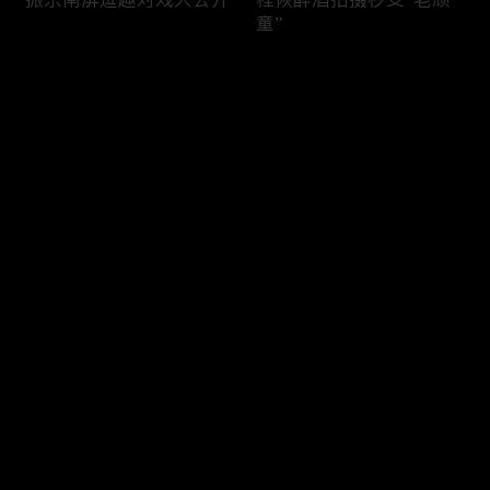
童”
评论
您还没有登录，请先登录
谁也逃不掉被催婚的魔咒
振东哄娃场面超温柔
登录
最新评论
最热
/
最新
快来抢沙发～
振东倒地被“围观”秒变欢
审判场欢乐到停不下来
乐场