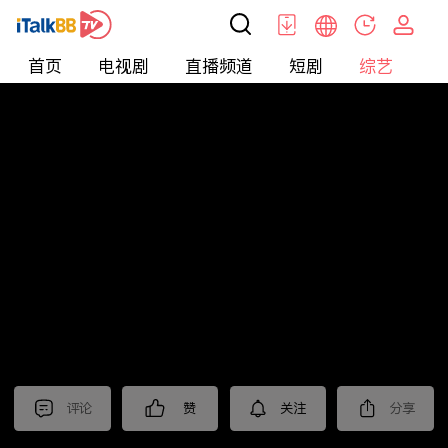
首页
电视剧
直播频道
短剧
综艺
电
综艺
>
集锦
>
《狮城山海》抢先看
评论
赞
关注
分享