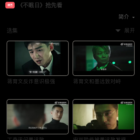
《不眠日》抢先看
综艺
主演：
白敬亭
文咏珊
宋洋
刘奕君
简介
选集
展开
蒋育文反诈意识极强
蒋育文和墨远致对峙
丁奇讯问墨远致
安岚险些被墨远致发现