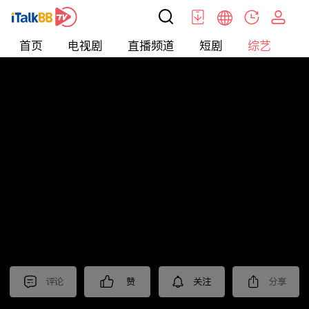
首页
电视剧
直播频道
短剧
综艺
电
综艺
>
集锦
>
《不眠日》抢先看
评论
赞
关注
分享