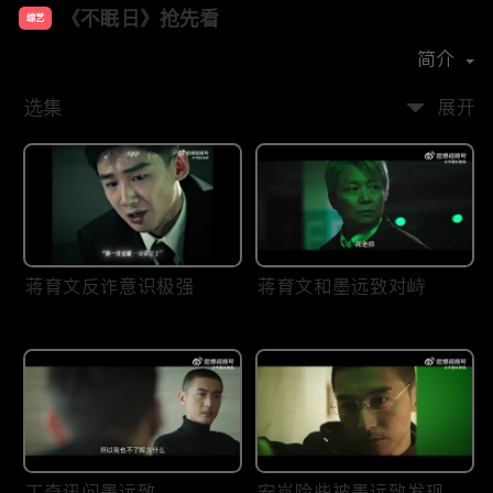
《不眠日》抢先看
综艺
主演：
白敬亭
文咏珊
宋洋
刘奕君
简介
选集
展开
蒋育文反诈意识极强
蒋育文和墨远致对峙
丁奇讯问墨远致
安岚险些被墨远致发现