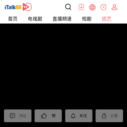
首页
电视剧
直播频道
短剧
综艺
电
综艺
>
Tidbits
>
《不眠日》抢先看
评论
赞
关注
分享