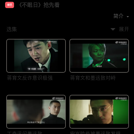
《不眠日》抢先看
综艺
主演：
白敬亭
文咏珊
宋洋
刘奕君
简介
选集
展开
蒋育文反诈意识极强
蒋育文和墨远致对峙
丁奇讯问墨远致
安岚险些被墨远致发现