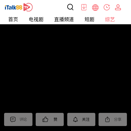
首页
电视剧
直播频道
短剧
综艺
电
综艺
>
集锦
>
《不眠日》抢先看
评论
赞
关注
分享