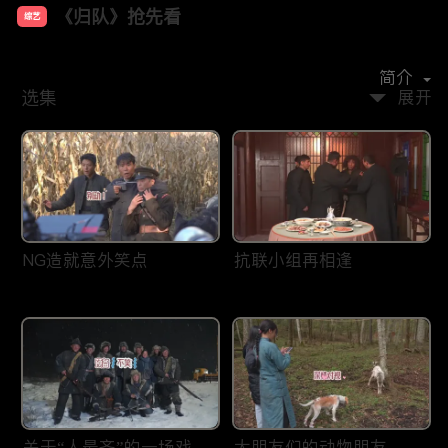
《归队》抢先看
综艺
主演：
胡军
李乃文
袁姗姗
任彬
宋家腾
简介
选集
展开
NG造就意外笑点
抗联小组再相逢
关于“人最齐”的一场戏
大朋友们的动物朋友