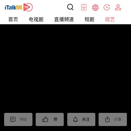
首页
电视剧
直播频道
短剧
综艺
电
综艺
>
集锦
>
《归队》抢先看
评论
赞
关注
分享