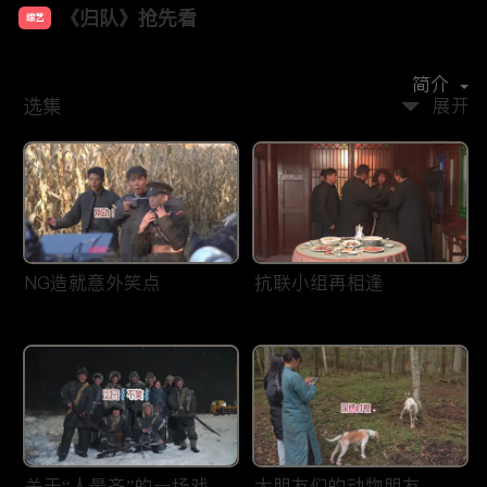
《归队》抢先看
综艺
主演：
胡军
李乃文
袁姗姗
任彬
宋家腾
简介
选集
展开
NG造就意外笑点
抗联小组再相逢
关于“人最齐”的一场戏
大朋友们的动物朋友