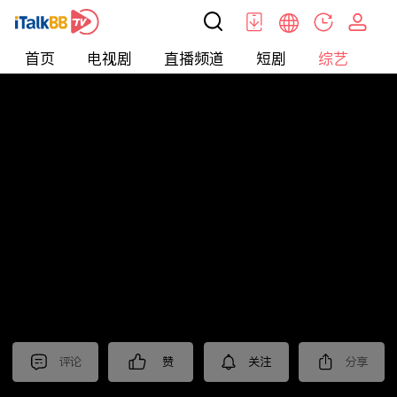
首页
电视剧
直播频道
短剧
综艺
电
综艺
>
集锦
>
《归队》抢先看
评论
赞
关注
分享