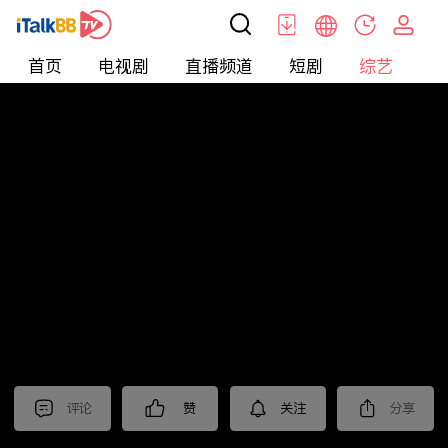
首页
电视剧
直播频道
短剧
综艺
电
综艺
>
集锦
>
《欢乐家长群2》抢先看
评论
赞
关注
分享