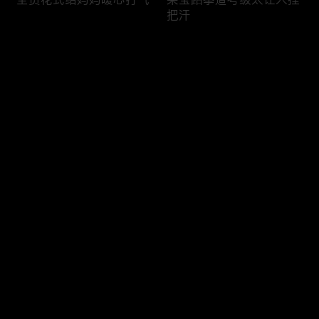
把汗
评论
您还没有登录，请先登录
糖豆终于说出心里话
孙嘉彧孙嘉鑫以为爸妈要
登录
离婚
最新评论
最热
/
最新
快来抢沙发～
家长们怕投资踩坑犹豫不
果宁油头西装去找孙嘉彧
决
赴约