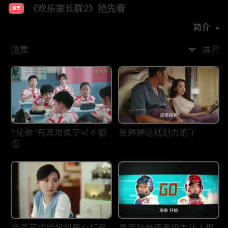
《欢乐家长群2》抢先看
综艺
主演：
张嘉益
陈好
王晓晨
简介
选集
展开
“兄弟”有麻烦果宁可不能
景婷婷这规划力绝了
忍
全员花式给妈妈暖心打气
果宝跆拳道考级太让人捏