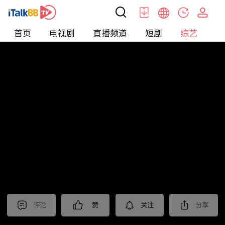
首页
电视剧
直播频道
短剧
综艺
电
综艺
>
集锦
>
《欢乐家长群2》抢先看
评论
赞
关注
分享