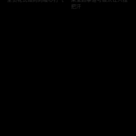
把汗
评论
您还没有登录，请先登录
糖豆终于说出心里话
孙嘉彧孙嘉鑫以为爸妈要
登录
离婚
最新评论
最热
/
最新
快来抢沙发～
家长们怕投资踩坑犹豫不
果宁油头西装去找孙嘉彧
决
赴约