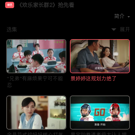
《欢乐家长群2》抢先看
综艺
主演：
张嘉益
陈好
王晓晨
简介
选集
展开
“兄弟”有麻烦果宁可不能
景婷婷这规划力绝了
忍
全员花式给妈妈暖心打气
果宝跆拳道考级太让人捏