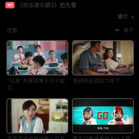
《欢乐家长群2》抢先看
综艺
主演：
张嘉益
陈好
王晓晨
简介
选集
展开
“兄弟”有麻烦果宁可不能
景婷婷这规划力绝了
忍
全员花式给妈妈暖心打气
果宝跆拳道考级太让人捏