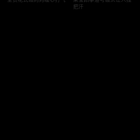
把汗
评论
您还没有登录，请先登录
糖豆终于说出心里话
孙嘉彧孙嘉鑫以为爸妈要
登录
离婚
最新评论
最热
/
最新
快来抢沙发～
家长们怕投资踩坑犹豫不
果宁油头西装去找孙嘉彧
决
赴约