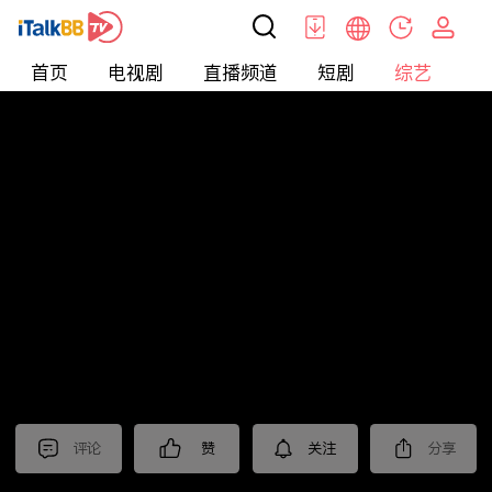
首页
电视剧
直播频道
短剧
综艺
电
综艺
>
集锦
>
《欢乐家长群2》抢先看
评论
赞
关注
分享