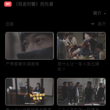
《我是刑警》抢先看
综艺
主演：
于和伟
富大龙
丁勇岱
马苏
简介
选集
展开
严寒酷暑充满激情
是什么让一家人发出爆
笑？
每一次心动都被看在眼里
二十八年的苦一秒爆发