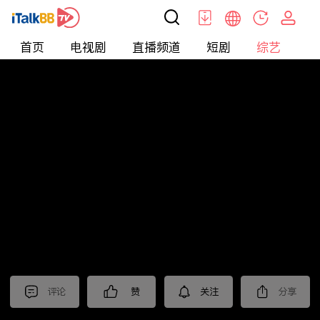
首页
电视剧
直播频道
短剧
综艺
电
综艺
>
集锦
>
《我是刑警》抢先看
评论
赞
关注
分享