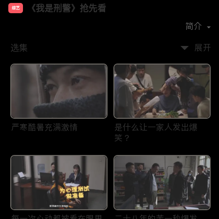
《我是刑警》抢先看
综艺
主演：
于和伟
富大龙
丁勇岱
马苏
简介
选集
展开
严寒酷暑充满激情
是什么让一家人发出爆
笑？
每一次心动都被看在眼里
二十八年的苦一秒爆发