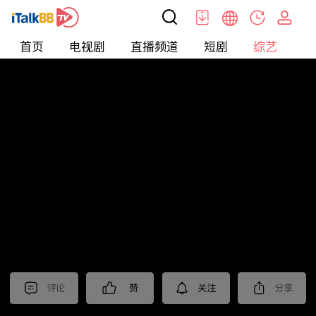
首页
电视剧
直播频道
短剧
综艺
电
综艺
>
集锦
>
《我是刑警》抢先看
评论
赞
关注
分享