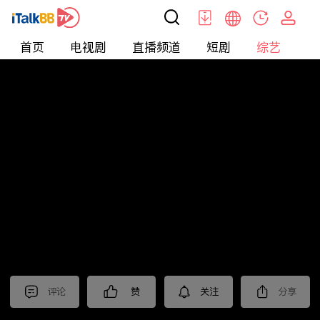
首页
电视剧
直播频道
短剧
综艺
电
综艺
>
集锦
>
《我是刑警》抢先看
评论
赞
关注
分享