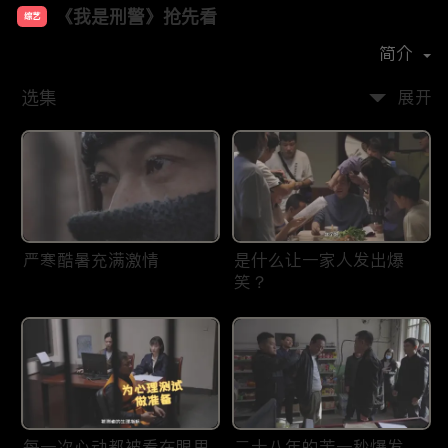
《我是刑警》抢先看
综艺
主演：
于和伟
富大龙
丁勇岱
马苏
简介
选集
展开
严寒酷暑充满激情
是什么让一家人发出爆
笑？
每一次心动都被看在眼里
二十八年的苦一秒爆发