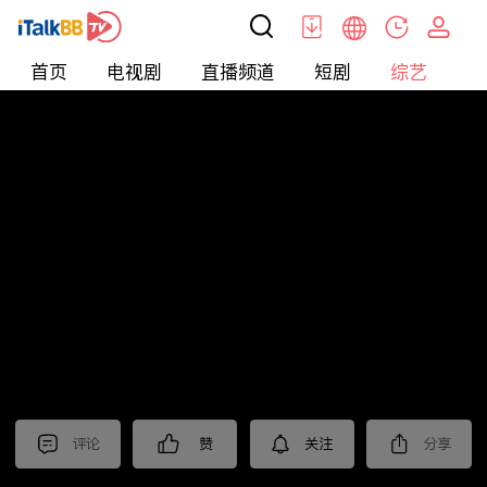
首页
电视剧
直播频道
短剧
综艺
电
综艺
>
真人秀
>
小姐不熙娣2026
评论
赞
关注
分享