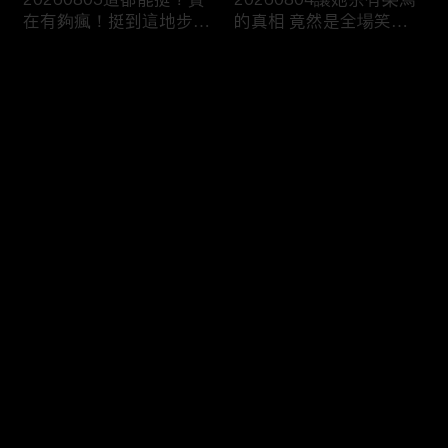
在有夠瘋！挺到這地步算
的真相 竟然是全場笑到
真愛了吧！
噴飯的荒謬劇！
评论
您还没有登录，请先登录
20260731明明能靠臉卻
20260730爸媽旁若無人
登录
偏要靠才華！這顏值真的
瘋狂放閃！這家我真的待
不出道嗎？
不下去了！
最新评论
最热
/
最新
快来抢沙发～
20260729讓月老也崩潰
20260728對象換得快煩
的母胎單身！到底是誰封
惱全byebye？我的愛情不
印了你的愛情？
是長跑是接力賽！