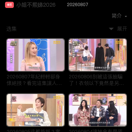
小姐不熙娣2026
20260807
综艺
主演：
徐熙娣
简介
选集
展开
20260807年紀輕輕卻身
20260806別被這張臉騙
懷絕技？看完這集讓人想
了！衣領以下竟然是另一
重新投胎！
種畫風？
20260805這都能挺？實
20260804讓她余有榮焉