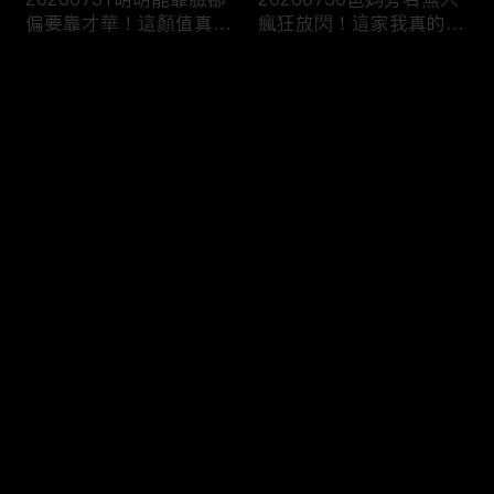
偏要靠才華！這顏值真的
瘋狂放閃！這家我真的待
不出道嗎？
不下去了！
评论
您还没有登录，请先登录
20260729讓月老也崩潰
20260728對象換得快煩
登录
的母胎單身！到底是誰封
惱全byebye？我的愛情不
印了你的愛情？
是長跑是接力賽！
最新评论
最热
/
最新
快来抢沙发～
20260724光是站在那兒
20260723“藏最深”的跨
就贏了！她一帥起來男生
界神隊友！確定不是來騙
集體下線！
通告的嗎？！