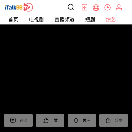
首页
电视剧
直播频道
短剧
综艺
电
综艺
>
真人秀
>
小姐不熙娣2026
评论
赞
关注
分享