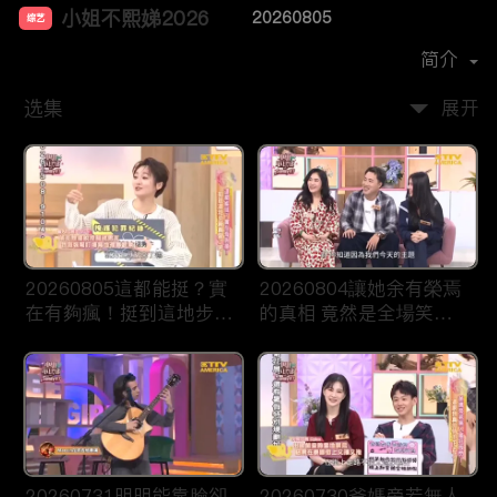
小姐不熙娣2026
20260805
综艺
主演：
徐熙娣
简介
选集
展开
20260805這都能挺？實
20260804讓她余有榮焉
在有夠瘋！挺到這地步算
的真相 竟然是全場笑到
真愛了吧！
噴飯的荒謬劇！
20260731明明能靠臉卻
20260730爸媽旁若無人