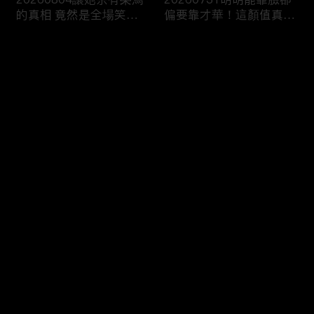
的真相 竟然是全場笑到
偏要靠才華！這顏值真的
噴飯的荒謬劇！
不出道嗎？
评论
您还没有登录，请先登录
20260730爸媽旁若無人
20260729讓月老也崩潰
登录
瘋狂放閃！這家我真的待
的母胎單身！到底是誰封
不下去了！
印了你的愛情？
最新评论
最热
/
最新
快来抢沙发～
20260728對象換得快煩
20260724光是站在那兒
惱全byebye？我的愛情不
就贏了！她一帥起來男生
是長跑是接力賽！
集體下線！