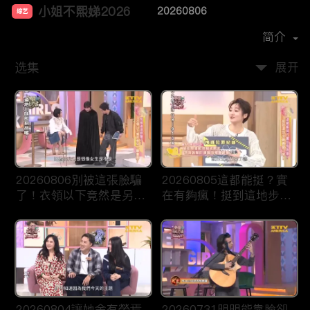
小姐不熙娣2026
20260806
综艺
主演：
徐熙娣
简介
选集
展开
20260806別被這張臉騙
20260805這都能挺？實
了！衣領以下竟然是另一
在有夠瘋！挺到這地步算
種畫風？
真愛了吧！
20260804讓她余有榮焉
20260731明明能靠臉卻