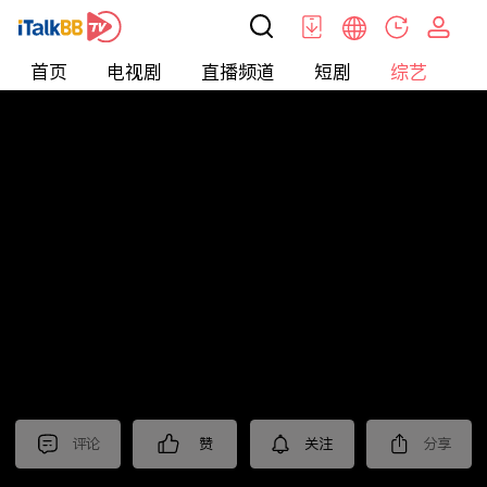
首页
电视剧
直播频道
短剧
综艺
电
综艺
>
真人秀
>
小姐不熙娣2026
评论
赞
关注
分享