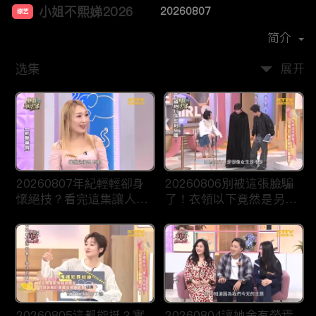
小姐不熙娣2026
20260807
综艺
主演：
徐熙娣
简介
选集
展开
20260807年紀輕輕卻身
20260806別被這張臉騙
懷絕技？看完這集讓人想
了！衣領以下竟然是另一
重新投胎！
種畫風？
20260805這都能挺？實
20260804讓她余有榮焉