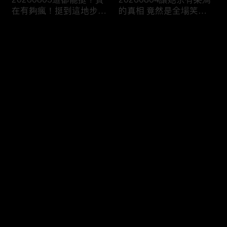
在有夠瘋！挺到這地步算
的真相 竟然是全場笑到
真愛了吧！
噴飯的荒謬劇！
评论
您还没有登录，请先登录
20260731明明能靠臉卻
20260730爸媽旁若無人
登录
偏要靠才華！這顏值真的
瘋狂放閃！這家我真的待
不出道嗎？
不下去了！
最新评论
最热
/
最新
快来抢沙发～
20260729讓月老也崩潰
20260728對象換得快煩
的母胎單身！到底是誰封
惱全byebye？我的愛情不
印了你的愛情？
是長跑是接力賽！