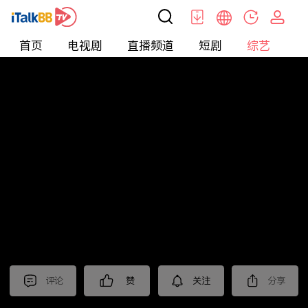
首页
电视剧
直播频道
短剧
综艺
电
综艺
>
真人秀
>
小姐不熙娣2026
评论
赞
关注
分享