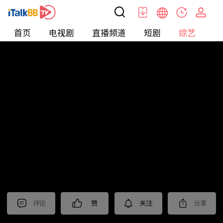
首页
电视剧
直播频道
短剧
综艺
电
综艺
>
集锦
>
《江苏超会玩》抢先看
评论
赞
关注
分享