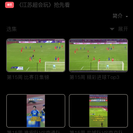
《江苏超会玩》抢先看
综艺
首播时间：
2026-03
简介
选集
展开
第15周 比赛日集锦
第15周 精彩进球Top3
第15周 淮安队VS南通队
第15周 盐城队VS南京队