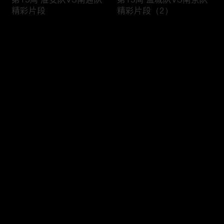
精彩片段
精彩片段（2）
评论
您还没有登录，请先登录
第15周 盐城队VS南京队
第14周 比赛日集锦
登录
精彩片段（1）
最新评论
最热
/
最新
快来抢沙发～
第13周与第14周精彩进
第14周 苏州队VS无锡队
球Top3
精彩片段