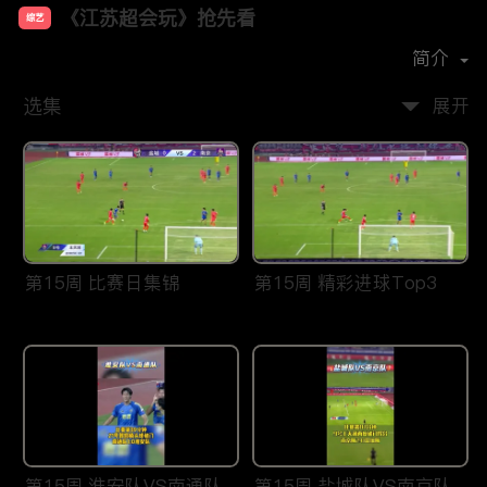
《江苏超会玩》抢先看
综艺
首播时间：
2026-03
简介
选集
展开
第15周 比赛日集锦
第15周 精彩进球Top3
第15周 淮安队VS南通队
第15周 盐城队VS南京队