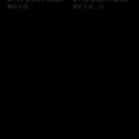
精彩片段
精彩片段（2）
评论
您还没有登录，请先登录
第15周 盐城队VS南京队
第14周 比赛日集锦
登录
精彩片段（1）
最新评论
最热
/
最新
快来抢沙发～
第13周与第14周精彩进
第14周 苏州队VS无锡队
球Top3
精彩片段