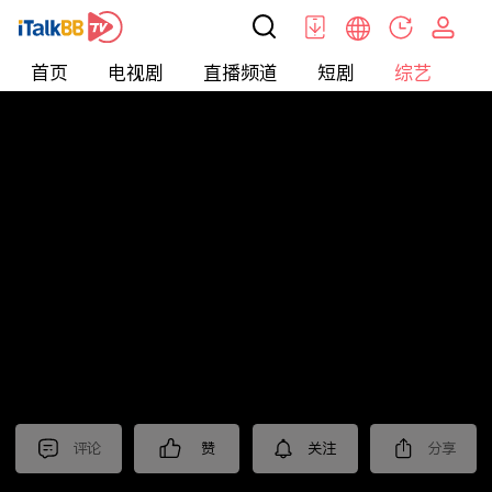
首页
电视剧
直播频道
短剧
综艺
电
综艺
>
集锦
>
《江苏超会玩》抢先看
评论
赞
关注
分享