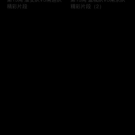
精彩片段
精彩片段（2）
评论
您还没有登录，请先登录
第15周 盐城队VS南京队
第14周 比赛日集锦
登录
精彩片段（1）
最新评论
最热
/
最新
快来抢沙发～
第13周与第14周精彩进
第14周 苏州队VS无锡队
球Top3
精彩片段