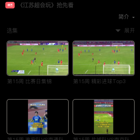
《江苏超会玩》抢先看
综艺
首播时间：
2026-03
简介
选集
展开
第15周 比赛日集锦
第15周 精彩进球Top3
第15周 淮安队VS南通队
第15周 盐城队VS南京队