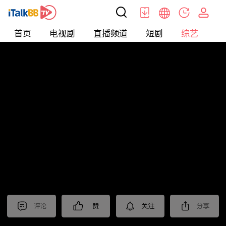
首页
电视剧
直播频道
短剧
综艺
电
综艺
>
集锦
>
《江苏超会玩》抢先看
评论
赞
关注
分享