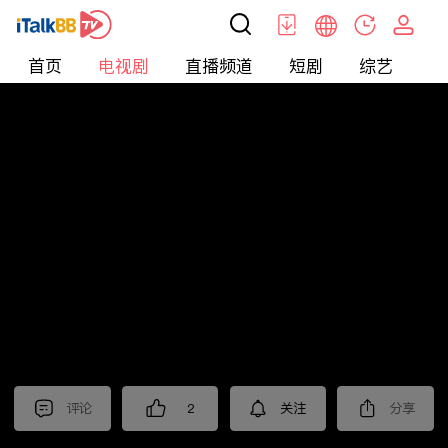
首页
电视剧
直播频道
短剧
综艺
电
电视剧
>
经典
>
阳光灿烂周三强
评论
2
关注
分享