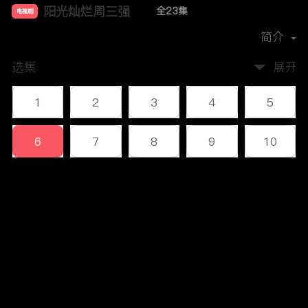
阳光灿烂周三强
全23集
电视剧
主演：
沙溢
刘威
宋小宁
章劼
简介
选集
展开
1
2
3
4
5
6
7
8
9
10
11
12
13
14
15
评论
16
17
18
19
20
您还没有登录，请先登录
21
22
23
登录