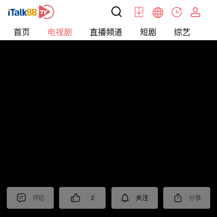
首页
电视剧
直播频道
短剧
综艺
电
电视剧
>
经典
>
阳光灿烂周三强
评论
2
关注
分享