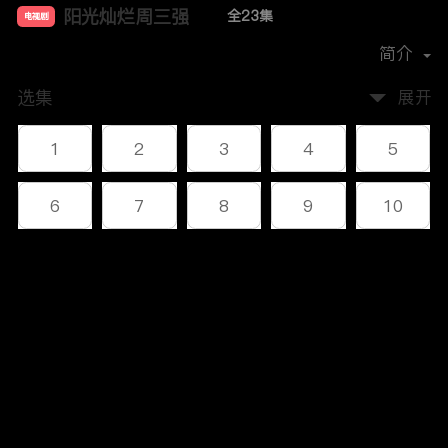
阳光灿烂周三强
全23集
电视剧
主演：
沙溢
刘威
宋小宁
章劼
简介
选集
展开
1
2
3
4
5
6
7
8
9
10
11
12
13
14
15
评论
16
17
18
19
20
您还没有登录，请先登录
21
22
23
登录