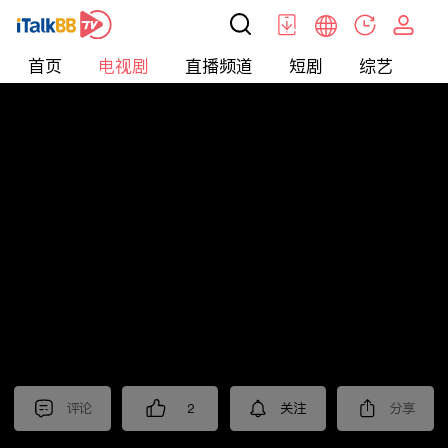
首页
电视剧
直播频道
短剧
综艺
电
电视剧
>
经典
>
阳光灿烂周三强
评论
2
关注
分享