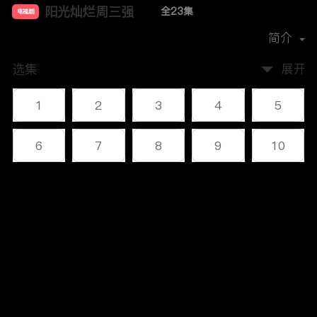
阳光灿烂周三强
全23集
电视剧
主演：
沙溢
刘威
宋小宁
章劼
简介
选集
展开
1
2
3
4
5
6
7
8
9
10
11
12
13
14
15
评论
16
17
18
19
20
您还没有登录，请先登录
21
22
23
登录