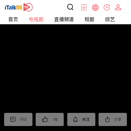
首页
电视剧
直播频道
短剧
综艺
电
电视剧
>
古装
>
赴山海
评论
15
关注
分享