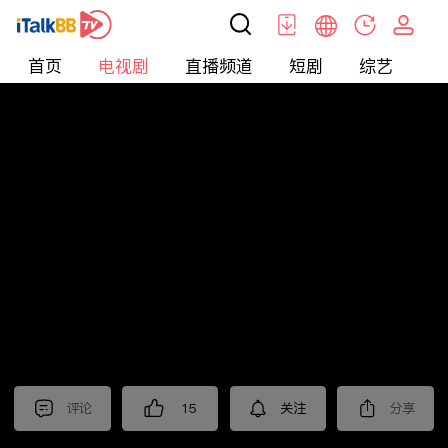
首页
电视剧
直播频道
短剧
综艺
电
电视剧
>
古装
>
赴山海
评论
15
关注
分享