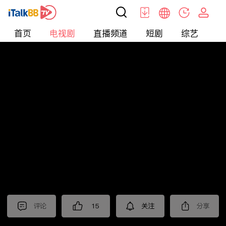
首页
电视剧
直播频道
短剧
综艺
电
电视剧
>
古装
>
赴山海
评论
15
关注
分享