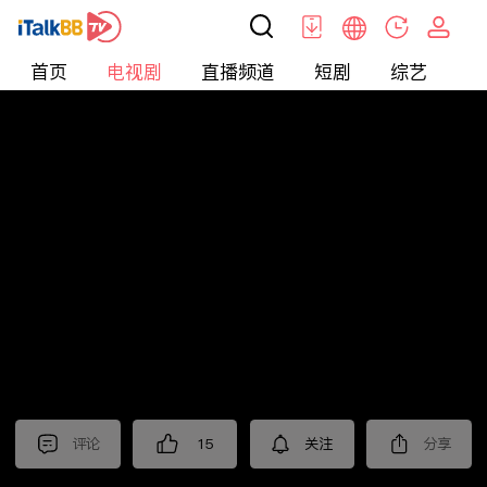
首页
电视剧
直播频道
短剧
综艺
电
电视剧
>
古装
>
赴山海
评论
15
关注
分享