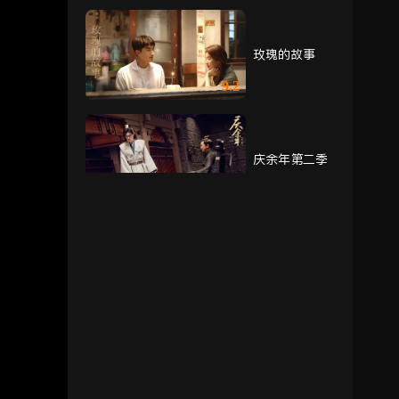
玫瑰的故事
9.2
庆余年第二季
9.1
潜行者
8.1
灼灼风流