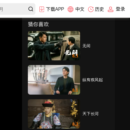
登录
下载APP
中文
历史
猜你喜欢
选集
1-30
31-40
无间
31
32
33
8.3
34
35
36
纵有疾风起
37
38
39
8.1
40
天下长河
8.3