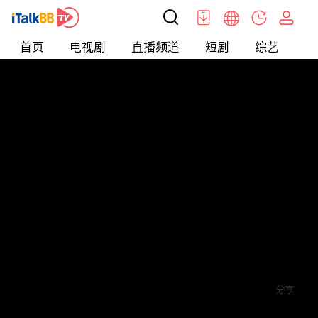
首页
电视剧
直播频道
短剧
综艺
电
短剧
>
逆袭
>
打工神豪
评论
赞
关注
分享