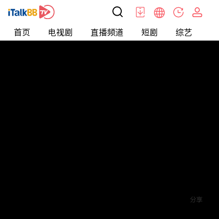
首页
电视剧
直播频道
短剧
综艺
电
短剧
>
逆袭
>
打工神豪
评论
赞
关注
分享