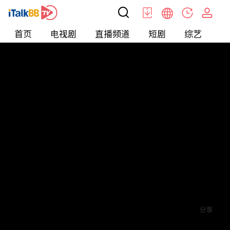
首页
电视剧
直播频道
短剧
综艺
电
短剧
>
逆袭
>
打工神豪
评论
赞
关注
分享