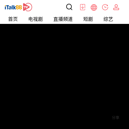
首页
电视剧
直播频道
短剧
综艺
电
短剧
>
逆袭
>
打工神豪
评论
赞
关注
分享