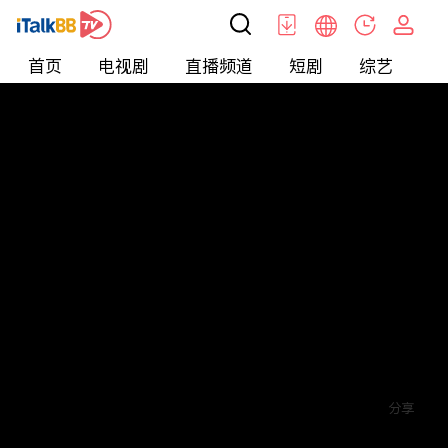
首页
电视剧
直播频道
短剧
综艺
电
短剧
>
逆袭
>
涅槃重生至尊骨
评论
2
关注
分享