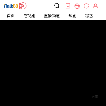
首页
电视剧
直播频道
短剧
综艺
电
短剧
>
逆袭
>
涅槃重生至尊骨
评论
2
关注
分享