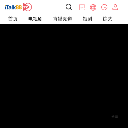
首页
电视剧
直播频道
短剧
综艺
电
短剧
>
逆袭
>
涅槃重生至尊骨
评论
2
关注
分享