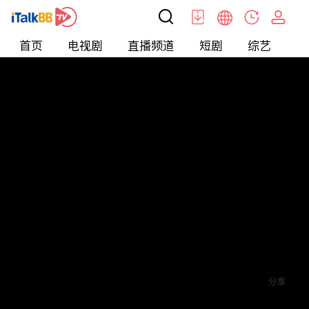
首页
电视剧
直播频道
短剧
综艺
电
短剧
>
逆袭
>
涅槃重生至尊骨
评论
2
关注
分享