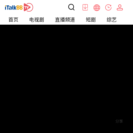
首页
电视剧
直播频道
短剧
综艺
电
短剧
>
玄幻
>
傲世狂医
评论
赞
关注
分享