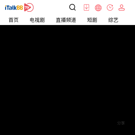
首页
电视剧
直播频道
短剧
综艺
电
短剧
>
玄幻
>
傲世狂医
评论
赞
关注
分享