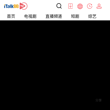
首页
电视剧
直播频道
短剧
综艺
电
短剧
>
玄幻
>
傲世狂医
评论
赞
关注
分享