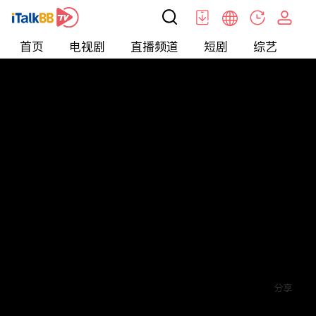
首页
电视剧
直播频道
短剧
综艺
电
短剧
>
玄幻
>
傲世狂医
评论
赞
关注
分享