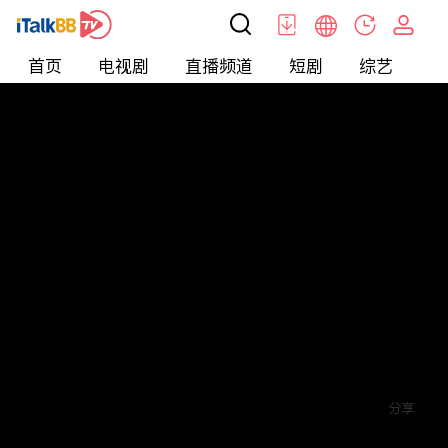
首页
电视剧
直播频道
短剧
综艺
电
短剧
>
逆袭
>
余生请指教
评论
赞
关注
分享