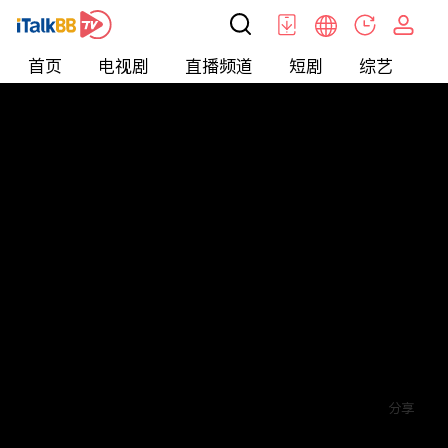
首页
电视剧
直播频道
短剧
综艺
电
短剧
>
逆袭
>
余生请指教
评论
赞
关注
分享