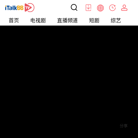
首页
电视剧
直播频道
短剧
综艺
电
短剧
>
逆袭
>
余生请指教
评论
赞
关注
分享