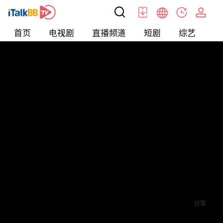
首页
电视剧
直播频道
短剧
综艺
电
短剧
>
逆袭
>
余生请指教
评论
赞
关注
分享