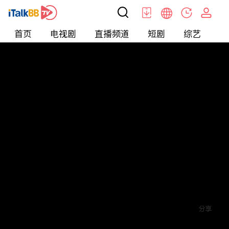
首页
电视剧
直播频道
短剧
综艺
电
短剧
>
逆袭
>
创业小神农
评论
赞
关注
分享