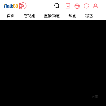
首页
电视剧
直播频道
短剧
综艺
电
短剧
>
逆袭
>
创业小神农
评论
赞
关注
分享