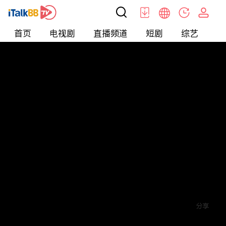
首页
电视剧
直播频道
短剧
综艺
电
短剧
>
逆袭
>
创业小神农
评论
赞
关注
分享